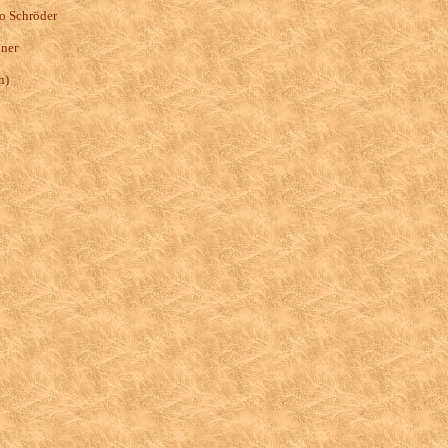
to Schröder
uner
n)