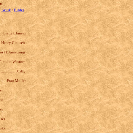
tt
/
Kritik
/
Bilder
..........Liane Clausen
.........Henry Clausen
....Victor H. Armstrong
......Claudia Westorp
...................Cilly
............Frau Müller
er
or
er
-w
)
wsky