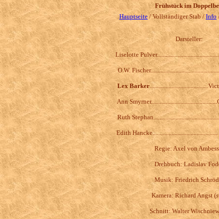
Frühstück im Doppelbe
Hauptseite
/ Vollständiger Stab /
Info
Darsteller:
Liselotte Pulver....................................
O.W. Fischer.......................................
Lex Barker
....................................
Ann Smyrner.......................................
Ruth Stephan.............................................
Edith Hancke.........................................
Regie: Axel von Ambess
Drehbuch: Ladislav Fod
Musik: Friedrich Schröd
Kamera: Richard Angst (
s
Schnitt: Walter Wischnie