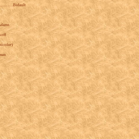
................Bidault
Adams
koff
nicolor
)
zman