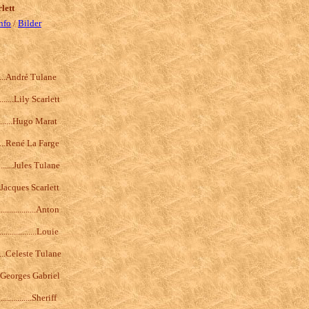
lett
nfo
/
Bilder
...........André Tulane
..........Lily Scarlett
...........Hugo Marat
.........René La Farge
...........Jules Tulane
.......Jacques Scarlett
...................Anton
..................Louie
.........Celeste Tulane
.......Georges Gabriel
................Sheriff