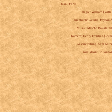
Jean Del Val............................................
Regie: William Castle
Drehbuch: Gerald Drayson 
Musik: Mischa Bakaleini
Kamera: Henry Freulich (
Tech
Gesamtleitung: Sam Kat
Produktion:
Columbia