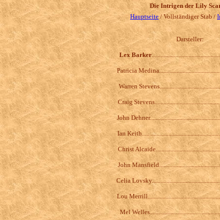
Die Intrigen der Lily Scar
Hauptseite
/ Vollständiger Stab /
I
Darsteller:
Lex Barker
......................................
Patricia Medina......................................
Warren Stevens....................................
Craig Stevens......................................
John Dehner...........................................
Ian Keith..............................................
Christ Alcaide..........................................
John Mansfield.........................................
Celia Lovsky........................................
Lou Merrill..........................................
Mel Welles...............................................