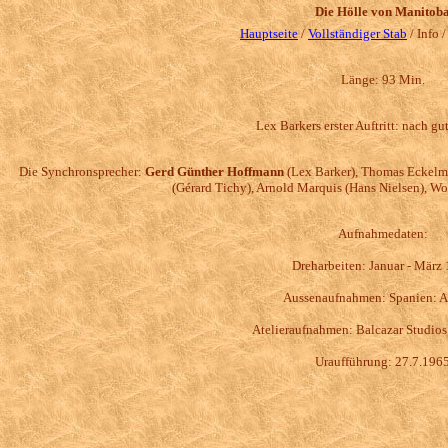
Die Hölle von Manitob
Hauptseite
/
Vollständiger Stab
/ Info 
Länge: 93 Min.
Lex Barkers erster Auftritt: nach g
Die Synchronsprecher:
Gerd Günther Hoffmann
(Lex Barker), Thomas Eckelman
(Gérard Tichy), Arnold Marquis (Hans Nielsen), Wol
Aufnahmedaten:
Dreharbeiten: Januar - März
Aussenaufnahmen: Spanien: A
Atelieraufnahmen: Balcazar Studios
Uraufführung: 27.7.196